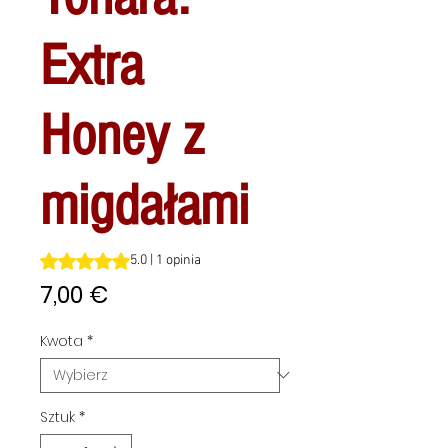
Extra
Honey z
migdałami
Ocena to 5.0 na pięć gwiazdek na podstawie 1 recenzji
5.0 | 1 opinia
Cena
7,00 €
Kwota
*
Sztuk
*