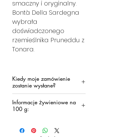
smaczny i oryginalny.
Bontà Della Sardegna
wybrała
doświadczonego
rzemieślnika Pruneddu z
Tonara.
Kiedy moje zamówienie
zostanie wysłane?
Zobowiązujemy się do wysłania
Informacje żywieniowe na
Twojego zamówienia tak
100 g:
szybko, jak to możliwe,
Nie chcemy jednak, aby
Energia: KJ 1716 Kcal
produkty pozostawały w
410
magazynie sortującym przez
Grassi: 6,2 g