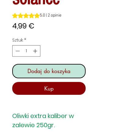
Ocena to 5.0 na pięć gwiazdek na podstawie 2 recenzji
5.0 | 2 opinie
Cena
4,99 €
Sztuk
*
Dodaj do koszyka
Kup
Oliwki extra kaliber w
zalewie 250gr.