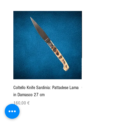
Coltello Knife Sardinia: Pattadese Lama
Coltello Sardo "Knife Sardinia"
in Damasco 27 cm
Pattada 27cm
Cena
Cena
160,00 €
149,00 €