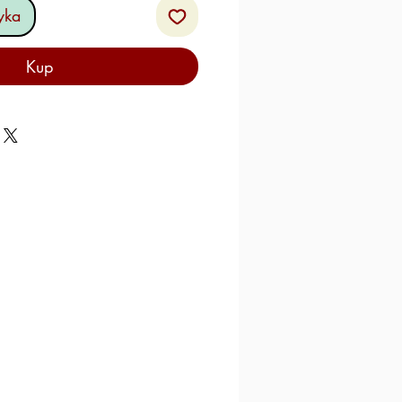
yka
Kup