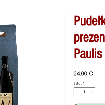
Pudeł
prezen
Paulis
Cen
24,00 €
Sztuk
*