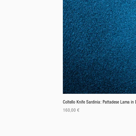
Coltello Knife Sardinia: Pattadese Lama i
Cena
160,00 €