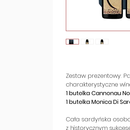
Zestaw prezentowy: P
charakterystyczne win
1 butelka Cannonau N
1 butelka Monica Di S
Cała sardyńska osob
z historycznym sukces