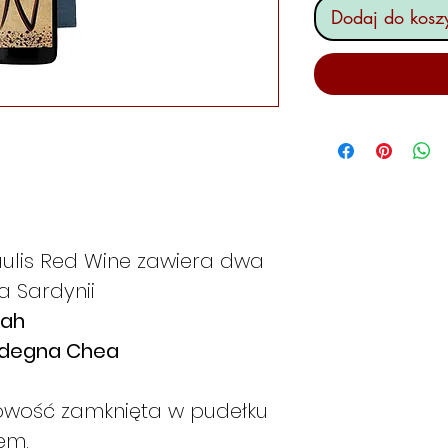
Dodaj do kosz
aulis Red Wine zawiera dwa
a Sardynii
oah
ardegna Chea
owość zamknięta w pudełku
em.