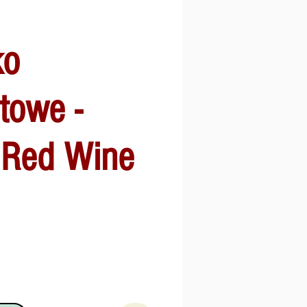
ko
towe -
 Red Wine
a