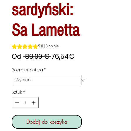
sardyński:
Sa Lametta
Ocena to 5.0 na pięć gwiazdek na podstawie 3 recenzji
5.0 | 3 opinie
Regularna
Cena
Od
 89,00 € 
76,54€
cena
Rabatowa
Rozmiar ostrza
*
Sztuk
*
Dodaj do koszyka