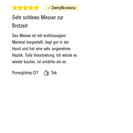
bekommen. Ganz klasse. In den
Oceniono na 5 z 5 gwiazdek.
Zweryfikowana
nächsten Tagen wird sich entscheiden,
Sehr schönes Messer zur
wie es beim Speisen ist.
Brotzeit
Das Messer ist mit erstklassigem
Material hergestellt, liegt gut in der
Hand und hat eine sehr angenehme
Haptik. Tolle Verarbeitung. Ich würde es
wieder kaufen, ist schärfer als es
aussieht-ACHTUNG- klare
Pomogliśmy Ci?
Tak
Kaufempfehlung. Grazie mille.