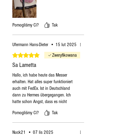
razie w następny
poniedziałek.
Jeśli złożę zamówienie we
wtorek
, zamówienie
Pomogliśmy Ci?
Tak
zostanie wysłane we wtorek,
o ile produkty będą
Ufermann Hans-Dieter
•
15 lut 2025
dostępne, w przeciwnym
razie w następny
Oceniono na 5 z 5 gwiazdek.
Zweryfikowana
poniedziałek.
Sa Lametta
Instrukcje te mają charakter
Hallo, ich habe heute das Messer
ogólny. W miesiącach
erhalten. Hat alles super funktioniert
zimowych, jeśli produkt jest
auch mit FedEx. Ist in Deutschland
dostępny lub ma długi termin
dann zu Hermes übergegangen. Ich
przydatności, zamówienie
hatte schon Angst, dass es nicht
zostanie wysłane tak szybko,
funktionieren würde. Das Wetter sieht
Pomogliśmy Ci?
Tak
jak to możliwe.
sehr gut aus. Es ist einfach gearbeitet
aber stilvoll. Die Klinge ist sehr, sehr
scharf. Ich sammle Messer und habe
Nuck21
•
07 lis 2025
eine solche Schärfe bisher noch nicht