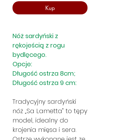
Kup
Nóż sardyński z
rękojeścią z rogu
bydlęcego.
Opcje:
Długość ostrza 8cm;
Długość ostrza 9 cm:
Tradycyjny sardyński
nóż „Sa Lametta” to tępy
model, idealny do
krojenia mięsa i sera.
Ostrze wykonane jest ze