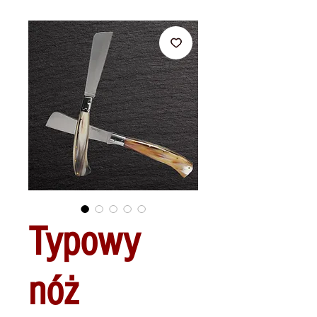
Typowy
nóż