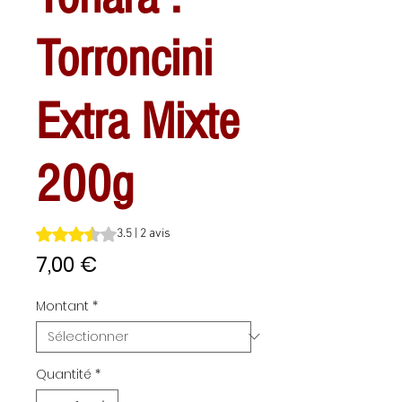
Torroncini
Extra Mixte
200g
La note est de 3.5 sur cinq étoiles selon 2 avis
3.5 | 2 avis
Prix
7,00 €
Montant
*
Quantité
*