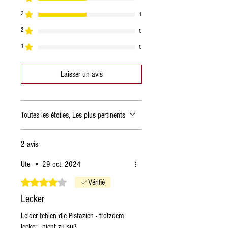
3
1
2
0
1
0
Laisser un avis
Toutes les étoiles, Les plus pertinents
2 avis
Ute
•
29 oct. 2024
Noté 4 sur 5.
Vérifié
Lecker
Leider fehlen die Pistazien - trotzdem
lecker , nicht zu süß