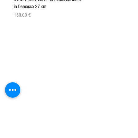
in Damasco 27 cm
Pattada 27cm
Prix
Prix
160,00 €
149,00 €