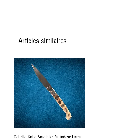
Articles similaires
Coltello Knife Sardinia: Pattadese Lama
Coltello Sardo "Knife Sardinia"