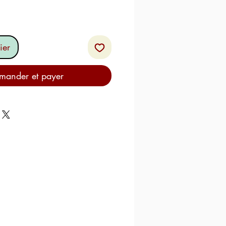
ier
ander et payer