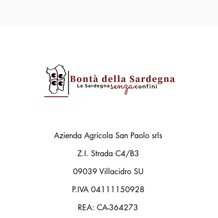
Azienda Agricola San Paolo srls
Z.I. Strada C4/B3
09039 Villacidro SU
P.IVA 04111150928
REA: CA-364273