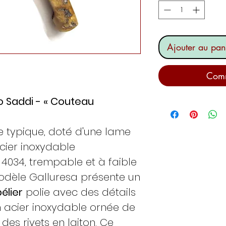
Ajouter au pan
Comm
o Saddi - « Couteau
e typique, doté d'une lame
cier inoxydable
4034, trempable et à faible
modèle Galluresa présente un
élier
polie avec des détails
en acier inoxydable ornée de
des rivets en laiton. Ce