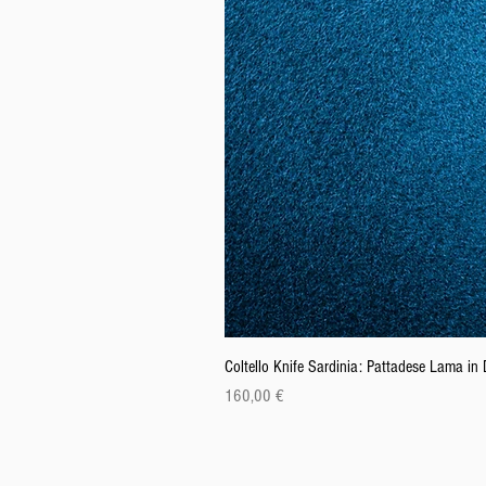
Coltello Knife Sardinia: Pattadese Lama i
Prix
160,00 €