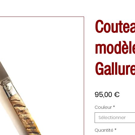
Coutea
modèl
Gallur
Prix
95,00 €
Couleur
*
Sélectionner
Quantité
*