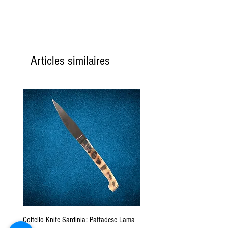
Articles similaires
Coltello Knife Sardinia: Pattadese Lama
Coltello Sardo "Knife Sardinia"