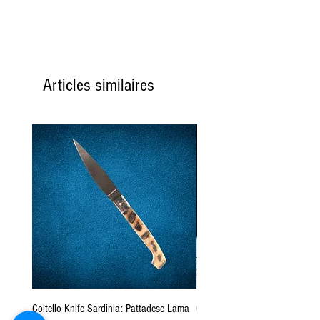
Articles similaires
Coltello Knife Sardinia: Pattadese Lama
Coltello Sardo "Knife Sardinia"