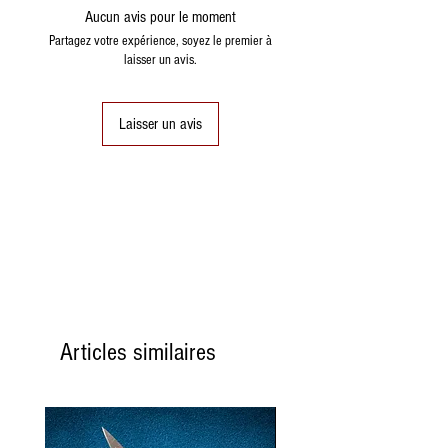
Aucun avis pour le moment
valeur énergétique
122
Partagez votre expérience, soyez le premier à
kcal
laisser un avis.
511 KJ
graisses
10 g.
Laisser un avis
dont saturés
1,2 g
Glucides
2,6 g
dont les sucres
2 g
Protéines
5,4 g
Sel
1,24 g
Articles similaires