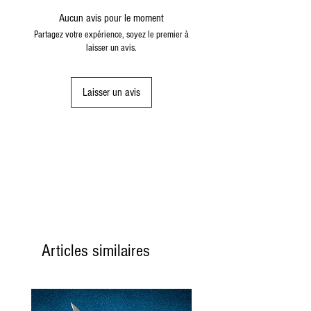
Aucun avis pour le moment
valeur énergétique
106
Partagez votre expérience, soyez le premier à
kcal
laisser un avis.
442 kJ
graisses
7,1 g
Laisser un avis
Glucides
5,2 g
Protéines
5,2 g
Sel
0,36 g
Articles similaires