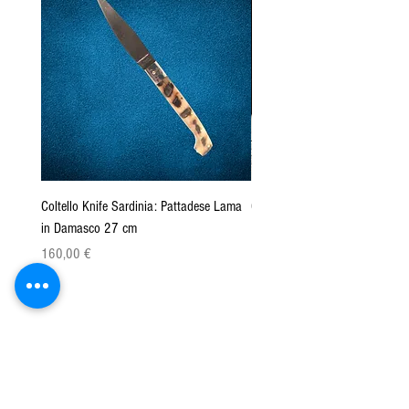
Coltello Knife Sardinia: Pattadese Lama
Coltello Sardo "Knife Sardinia"
in Damasco 27 cm
Pattada 27cm
Prix
Prix
160,00 €
149,00 €