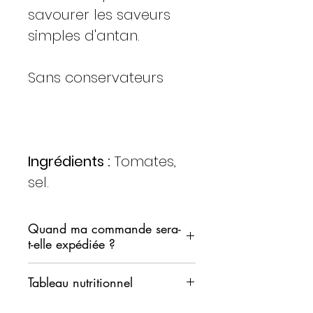
savourer les saveurs
simples d'antan.
Sans conservateurs
Ingrédients :
Tomates,
sel.
Quand ma commande sera-
t-elle expédiée ?
Nous nous engageons à
Tableau nutritionnel
expédier votre commande dans
les plus brefs délais.