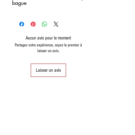
bague
Italy
France
Germany
Spain
Aucun avis pour le moment
8
48
48
8
Partagez votre expérience, soyez le premier à
(15,3)
laisser un avis.
9
49
49
9
(15,6)
Laisser un avis
10
50
50 (16)
10
11
51
51
11
(16.2)
12
52
52
12
(16.6)