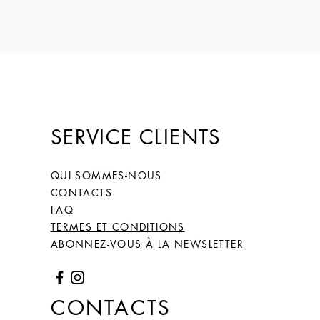
66
26
2,1
6,59
(20)
67
27
2,2
6,66
(21,
2)
SERVICE CLIENTS
68
28
2,15
6,75
(21,
5)
QUI SOMMES-NOUS
CONTACTS
FAQ
TERMES ET CONDITIONS
ABONNEZ-VOUS À LA NEWSLETTER
CONTACTS