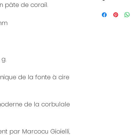
 pâte de corail.
Italy
Fran
ce
 mm
8
48
 g.
9
49
nique de la fonte à cire
10
50
moderne de la corbulale
11
51
nt par Marcocu Gioielli,