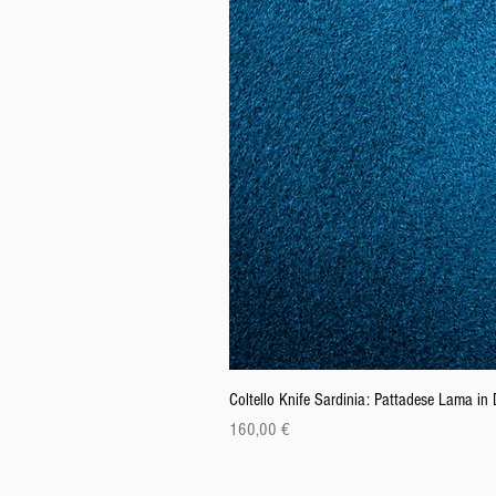
Coltello Knife Sardinia: Pattadese Lama i
Prix
160,00 €