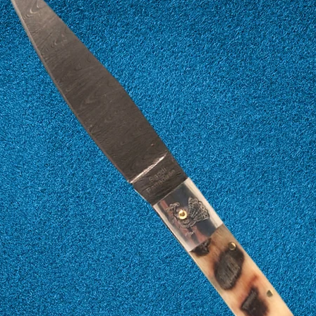
17
57
18
58
19
59
20
60