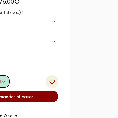
Prix
75,00€
promotionnel
oir tableau)
*
ier
ander et payer
ra Anello