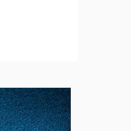
2)
52
12
1.65
5.18
(16.
6)
53
13
1.68
5.28
(16.
8)
54
14
1.72
5.4
(17.
2)
55
15
1.74
5.46
(17.
4)
56
16
1.78
5.59