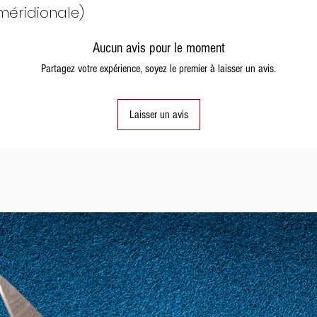
méridionale)
12
52
Aucun avis pour le moment
Partagez votre expérience, soyez le premier à laisser un avis.
13
53
Laisser un avis
14
54
15
55
16
56