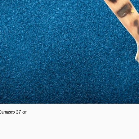
21
61
22
62
23
63
24
64
Aperçu rapide
n Damasco 27 cm
25
65