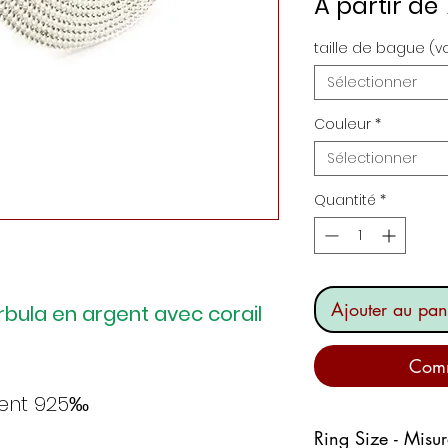
À partir de
taille de bague (v
Sélectionner
Couleur
*
Sélectionner
Quantité
*
Ajouter au pan
rbula en argent avec corail
Comm
gent 925‰
Ring Size - Misu