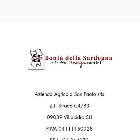
Azienda Agricola San Paolo srls
Z.I. Strada C4/B3
09039 Villacidro SU
P.IVA 04111150928