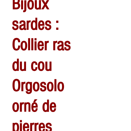
Bijoux
sardes :
Collier ras
du cou
Orgosolo
orné de
pierres