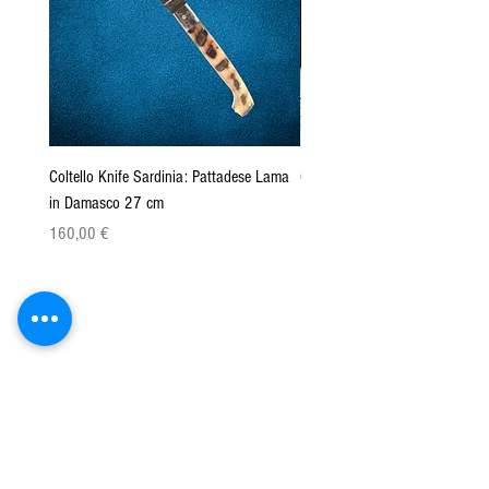
Coltello Knife Sardinia: Pattadese Lama
Coltello Sardo "Knife Sardinia"
in Damasco 27 cm
Pattada 27cm
Prix
Prix
160,00 €
149,00 €