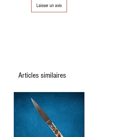
(15,6)
Laisser un avis
10
50
50 (16)
10
11
51
51
11
(16.2)
12
52
52
12
(16.6)
Articles similaires
13
53
53
13
(16.8)
14
54
54
14
(17.2)
15
55
55
15
(17.4)