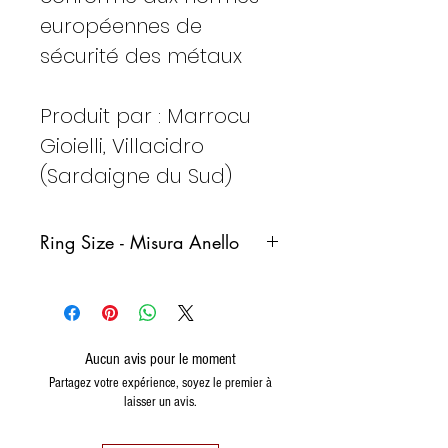
européennes de
sécurité des métaux
Produit par : Marrocu
Gioielli, Villacidro
(Sardaigne du Sud)
Ring Size - Misura Anello
Italy
France
Germany
Spain
Aucun avis pour le moment
8
48
48
8
Partagez votre expérience, soyez le premier à
(15,3)
laisser un avis.
9
49
49
9