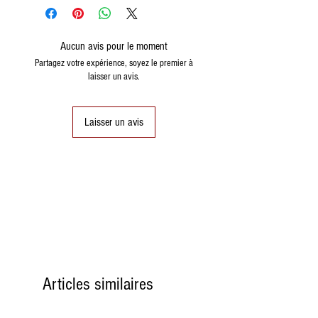
Aucun avis pour le moment
8
48
48
8
Partagez votre expérience, soyez le premier à
(15,3)
laisser un avis.
9
49
49
9
(15,6)
Laisser un avis
10
50
50 (16)
10
11
51
51
11
(16.2)
12
52
52
12
(16.6)
Articles similaires
13
53
53
13
(16.8)