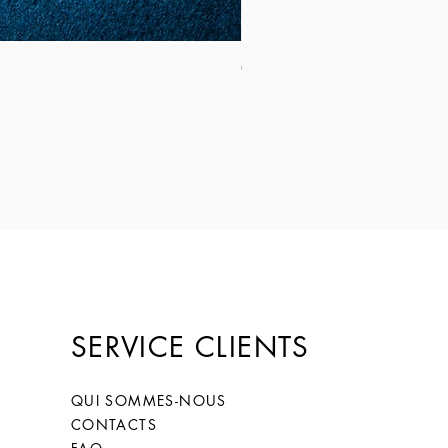
Coltello Sardo "Knife Sardinia": Mod
Prix
149,00 €
SERVICE CLIENTS
QUI SOMMES-NOUS
CONTACTS