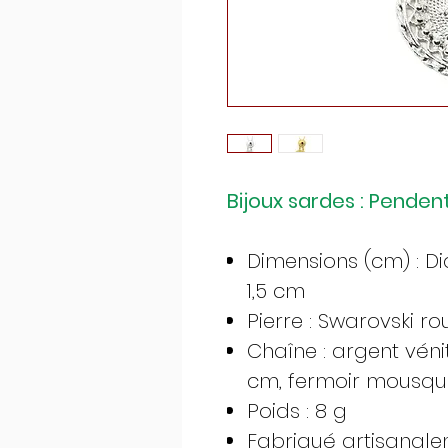
Bijoux sardes : Pende
Dimensions (cm) : Di
1,5 cm
Pierre : Swarovski ro
Chaîne : argent véni
cm, fermoir mousqu
Poids : 8 g
Fabriqué artisanalem