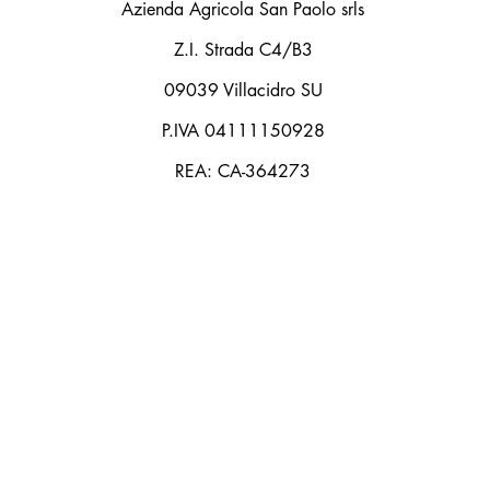
Azienda Agricola San Paolo srls
Z.I. Strada C4/B3
09039 Villacidro SU
P.IVA 04111150928
REA: CA-364273