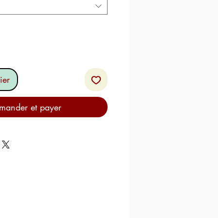
ier
ander et payer