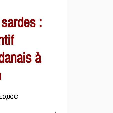
 sardes :
tif
danais à
n
Prix
90,00€
promotionnel