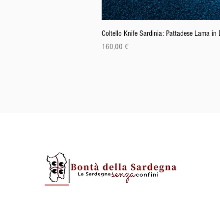
Coltello Knife Sardinia: Pattadese Lama i
Prix
160,00 €