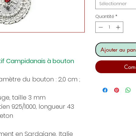
Sélectionner
Quantité
*
Ajouter au pan
ntif Campidanais à bouton
Comm
amètre du bouton : 2,0 cm ;
uge, taille 3 mm
tien 925/1000, longueur 43
eton
ent en Sardaigne, Italie