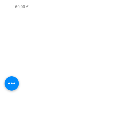
Prix
Prix
160,00 €
149,00 €