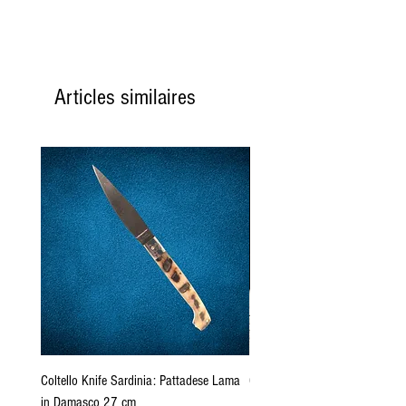
Articles similaires
Coltello Knife Sardinia: Pattadese Lama
Coltello Sardo "Knife Sardinia"
in Damasco 27 cm
Pattada 27cm