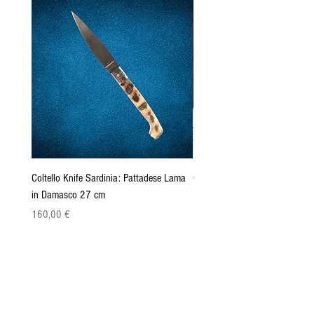
Coltello Knife Sardinia: Pattadese Lama
Coltello Sardo "Knife Sardinia"
in Damasco 27 cm
Pattada 27cm
Prix
Prix
160,00 €
149,00 €