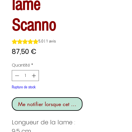
lame
Scanno
La note est de 5.0 sur cinq étoiles selon 1 avis
5.0 | 1 avis
Prix
87,50 €
Quantité
*
Rupture de stock
Me notifier lorsque cet article est disponible
Longueur de la lame :
9,5 cm