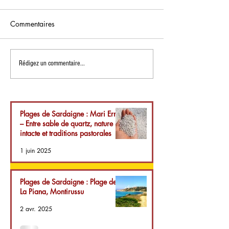
Commentaires
Plages de Sardaigne :
Lieux à visiter en
Rédigez un commentaire...
Plage de La Piana,
Sardaigne : Siliq
Montirussu
château d'Acqua
Plages de Sardaigne : Mari Ermi
– Entre sable de quartz, nature
intacte et traditions pastorales
1 juin 2025
Plages de Sardaigne : Plage de
La Piana, Montirussu
2 avr. 2025