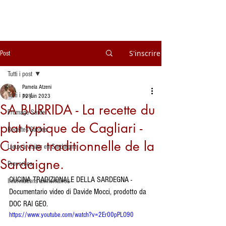
S'inscrire
Post
Tutti i post
Pamela Atzeni
Tutti i post
12 juin 2023
SA BURRIDA - La recette du
Fromage Sarde
plat typique de Cagliari -
Recettes Sardes
Cuisine traditionnelle de la
Lieux à visiter en Sardaigne
Sardaigne.
Proverbes
CUCINA TRADIZIONALE DELLA SARDEGNA - 
Informations alimentaires
Documentario video di Davide Mocci, prodotto da 
DOC RAI GEO.
https://www.youtube.com/watch?v=2Er00pPLO90