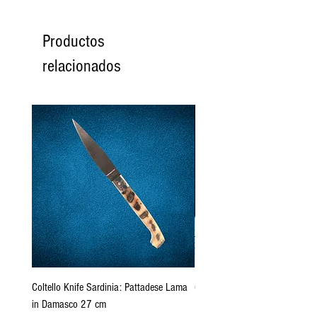
Productos
relacionados
Coltello Knife Sardinia: Pattadese Lama
Coltello Sardo "Knife Sardinia"
in Damasco 27 cm
Pattada 27cm