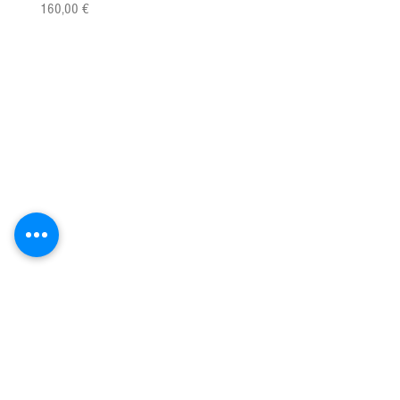
Precio
Precio
160,00 €
149,00 €