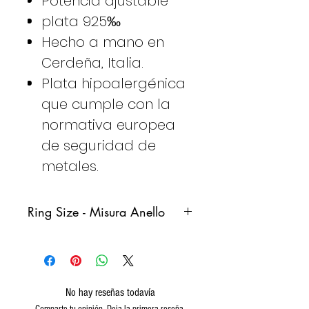
Potencia ajustable
plata 925‰
Hecho a mano en
Cerdeña, Italia.
Plata hipoalergénica
que cumple con la
normativa europea
de seguridad de
metales.
Ring Size - Misura Anello
Italy
France
Germany
Spain
No hay reseñas todavía
8
48
48
8
Comparte tu opinión. Deja la primera reseña.