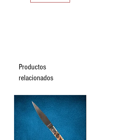
10
50
50 (16)
10
11
51
51
11
(16.2)
12
52
52
12
(16.6)
Productos
13
53
53
13
relacionados
(16.8)
14
54
54
14
(17.2)
15
55
55
15
(17.4)
16
56
56
16