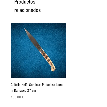
Productos
relacionados
Coltello Knife Sardinia: Pattadese Lama
Coltello Sardo "Knife Sardinia"
in Damasco 27 cm
Pattada 27cm
Precio
Precio
160,00 €
149,00 €