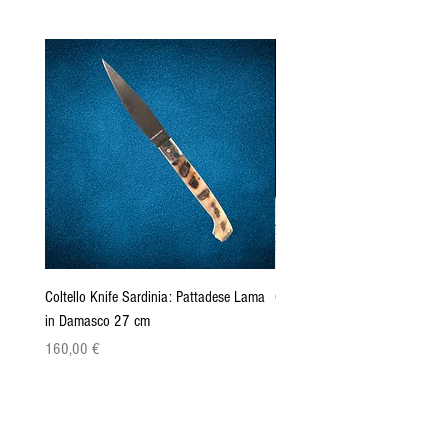
Coltello Knife Sardinia: Pattadese Lama
Coltello Sardo "Knife Sardinia"
in Damasco 27 cm
Pattada 27cm
Precio
Precio
160,00 €
149,00 €