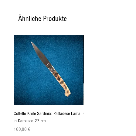
Ähnliche Produkte
Coltello Knife Sardinia: Pattadese Lama
Coltello Sardo "Knife Sardinia"
in Damasco 27 cm
Pattada 27cm
Preis
Preis
160,00 €
149,00 €