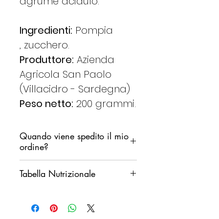
agrume acidulo.
Ingredienti:
Pompia
, zucchero.
Produttore:
Azienda
Agricola San Paolo
(Villacidro - Sardegna)
Peso netto:
200 grammi.
Quando viene spedito il mio
ordine?
Ci impegniamo a spedire il tuo
Tabella Nutrizionale
ordine il prima possibile,
non desideriamo però che i
Valori medi per
100
prodotti rimangano fermi in un
grammi
magazzino di smistamento