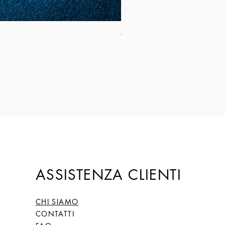
Coltello Sardo "Knife Sardinia": Mod
Prezzo
149,00 €
ASSISTENZA CLIENTI
CHI SIAMO
CONTATTI