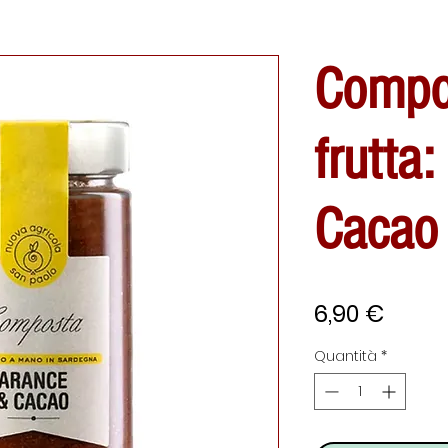
Compo
frutta
Cacao
Prezz
6,90 €
Quantità
*