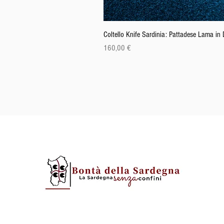
Coltello Knife Sardinia: Pattadese Lama i
Prezzo
160,00 €