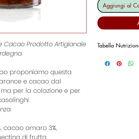
Aggiungi al Ca
 Cacao Prodotto Artigianale
Tabella Nutrizion
rdegna.
Valori medi per
acao proponiamo questa
Valore energeti
 arance e cacao dal
ima per la colazione e per
Grassi
casalinghi.
di cui saturi
enza.
Carboidrati
0%, cacao amaro 3%,
di cui zuccheri
ectina di frutta.