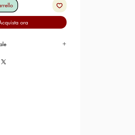
rrello
Acquista ora
ale
100g
co
Kcal 197
KJ 823
5,2g
3g
40g
36g