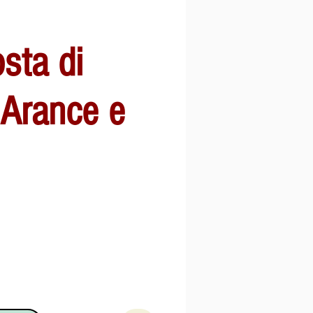
sta di
: Arance e
o