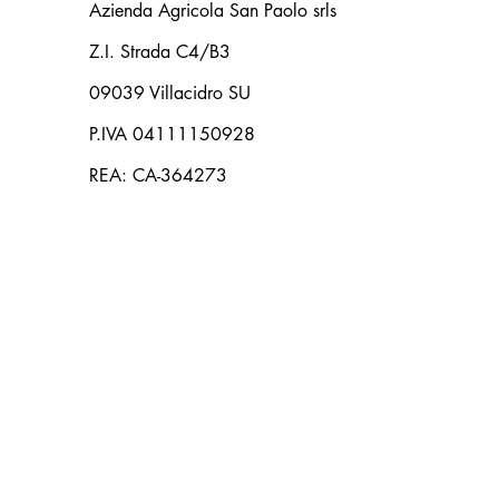
Azienda Agricola San Paolo srls
Z.I. Strada C4/B3
09039 Villacidro SU
P.IVA 04111150928
REA: CA-364273