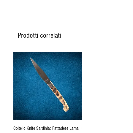
Prodotti correlati
Coltello Knife Sardinia: Pattadese Lama
Coltello Sardo "Knife Sardinia"