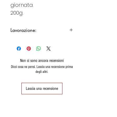
giornata.
200g.
Lavorazione:
La
confettura extra
, si
differenzia dalla confettura
perché è solitamente più ricca
di frutta e ha un tenore
Non ci sono ancora recensioni
zuccherino più basso. Gli
Dicci cosa ne pensi. Lascia una recensione prima
degli altri.
zuccheri utilizzati provengono
esclusivamente dalla frutta con
un conseguente minor apporto
Lascia una recensione
calorico.