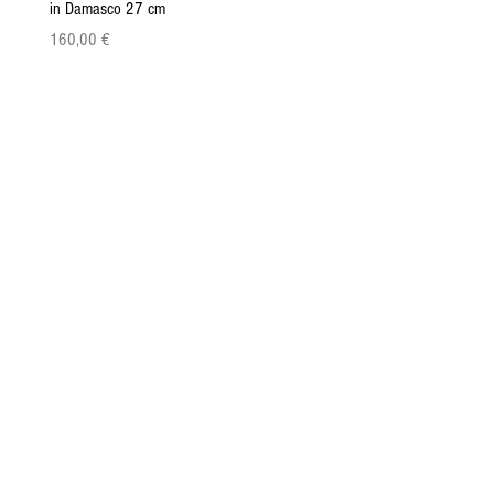
in Damasco 27 cm
Pattada 27cm
Prezzo
Prezzo
160,00 €
149,00 €