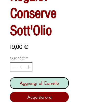
Conserve
Sott'Olio
Prezzo
19,00 €
Quantità
*
Aggiungi al Carrello
Acquista ora