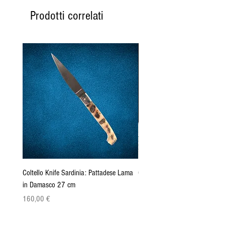
Prodotti correlati
Coltello Knife Sardinia: Pattadese Lama
Coltello Sardo "Knife Sardinia"
in Damasco 27 cm
Pattada 27cm
Prezzo
Prezzo
160,00 €
149,00 €