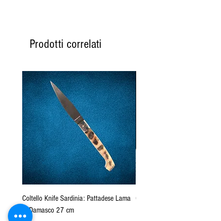
Prodotti correlati
Coltello Knife Sardinia: Pattadese Lama
Coltello Sardo "Knife Sardinia"
in Damasco 27 cm
Pattada 27cm