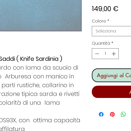
Pre
149,00 €
Colore
*
Seleziona
Quantità
*
addi ( Knife Sardinia )
sardo con lama da scuoio di
Aggiungi al Ca
llo Arburesa con manico in
arti rustiche, collarino in
azione tipica sarda e rivetti
icolarità di una lama
S93X, con ottima capacità
ffilatura.