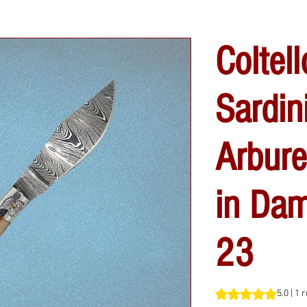
Coltell
Sardin
Arbur
in Da
23
Sulla base di 1 rec
5.0 | 1