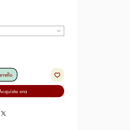
zzo
rrello
Acquista ora