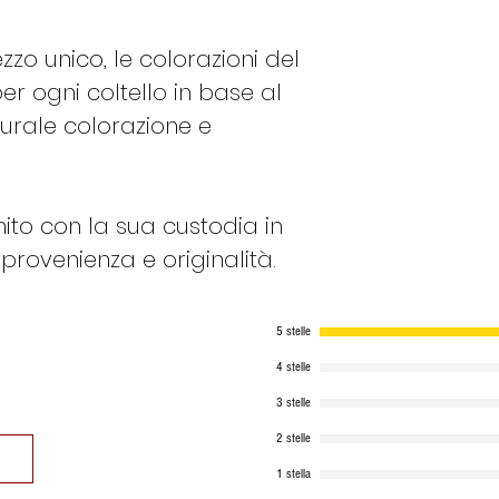
zzo unico, le colorazioni del
 ogni coltello in base al
urale colorazione e
ornito con la sua custodia in
provenienza e originalità.
5 stelle
4 stelle
3 stelle
2 stelle
1 stella