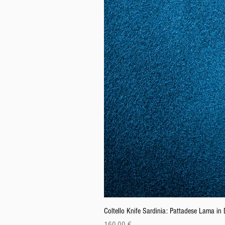
Coltello Knife Sardinia: Pattadese Lama i
Prezzo
160,00 €