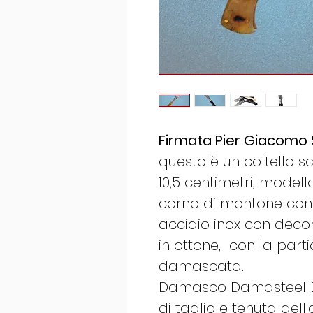
Firmata Pier Giacomo S
questo è un coltello 
10,5 centimetri, mode
corno di montone con p
acciaio inox con decor
in ottone, con la part
damascata.
Damasco Damasteel D
di taglio e tenuta dell'a