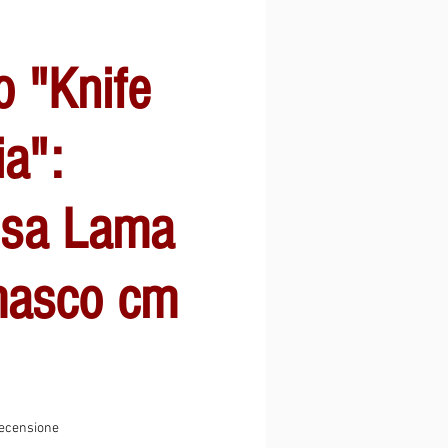
o "Knife
ia":
esa Lama
masco cm
ensione, la valutazione è 5.0 su cinque stelle
 recensione