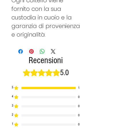
​​​Ogni coltello viene
fornito con la sua
custodia in cuoio e la
garanzia di provenienza
e originalità.
Recensioni
5.0
Valutazione 5 stelle su 5.
5
1
4
0
3
0
2
0
1
0