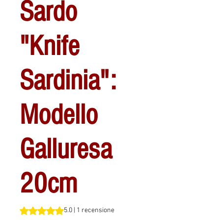
Sardo
"Knife
Sardinia":
Modello
Galluresa
20cm
Sulla base di 1 recensione, la valutazione è 5.0 su cinque 
5.0 | 1 recensione