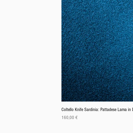
Coltello Knife Sardinia: Pattadese Lama i
Cena
160,00 €