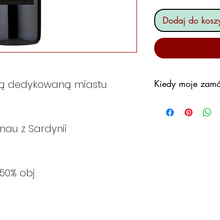
Dodaj do kosz
linią dedykowaną miastu
Kiedy moje zamó
Zobowiązujemy si
zamówienia tak sz
au z Sardynii
Nie chcemy jedna
w magazynie sort
Generalnie będz
następującego sc
,50% obj.
Jeśli złożę za
ono wysłane w 
Jeśli złożę za
zostanie ono w