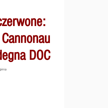
czerwone:
ò Cannonau
rdegna DOC
ęć gwiazdek na podstawie 1 recenzji
opinia