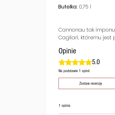
Butelka:
0,75 l
Cannonau tak imponuj
Cagliari, któremu jest
Opinie
5.0
Oceniono na 5 z 5 gwiazdek.
Na podstawie 1 opinii
Zostaw recenzję
1 opinia