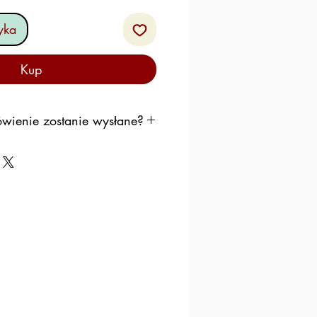
yka
Kup
wienie zostanie wysłane?
ę do wysłania Twojego
ybko, jak to możliwe,
k, aby produkty pozostawały
ującym przez weekend.
iemy postępować według
hematu:
mówienie w
środę
, zostanie
następny poniedziałek.
mówienie w
czwartek
,
ysłane w następny