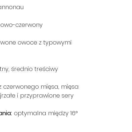
poniedziałek.
nnonau
Jeśli złożę za
ono wysłane w
nowo-czerwony
Jeśli złożę za
ono wysłane w
Jeśli złożę za
erwone owoce z typowymi
zostanie ono w
Jeśli złożę za
zamówienie zos
ny, średnio treściwy
ile produkty b
razie w następ
Jeśli złożę z
z czerwonego mięsa, mięsa
zamówienie zos
jrzałe i przyprawione sery
ile produkty b
razie w następ
nia:
optymalna między 16°
Instrukcje te maj
miesiącach zimowy
dostępny lub ma d