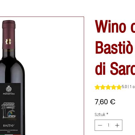
Wino 
Basti
di Sa
Ocena to 5.0 na pi
5.0 | 1 
Cena
7,60 €
Sztuk
*