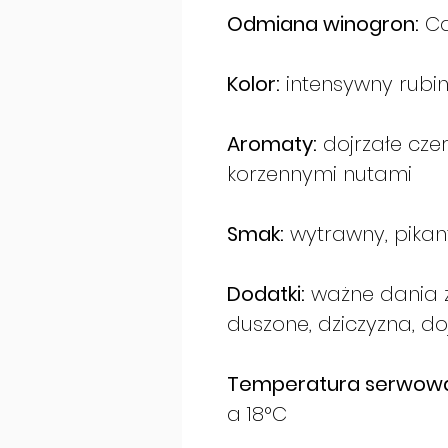
Odmiana winogron:
Ca
Kolor:
intensywny rubi
Aromaty:
dojrzałe cz
korzennymi nutami
Smak:
wytrawny, pikant
Dodatki:
ważne dania 
duszone, dziczyzna, do
Temperatura serwowa
a 18°C