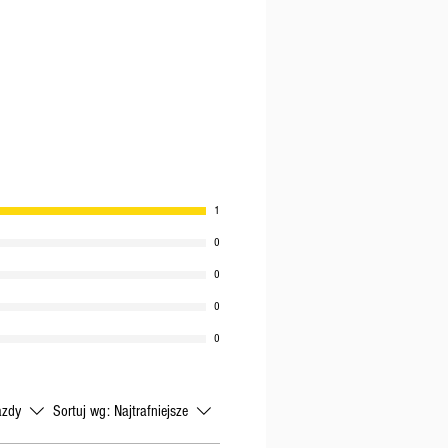
ie wysłane tak szybko, jak
1
0
0
0
0
azdy
Sortuj wg:
Najtrafniejsze