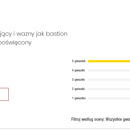
zamówienie zostan
to możliwe.
ący i ważny jak bastion
 poświęcony.
5 gwiazdek
4 gwiazdki
3 gwiazdki
2 gwiazdki
1 gwiazdka
Filtruj według oceny:
Wszystkie gwi