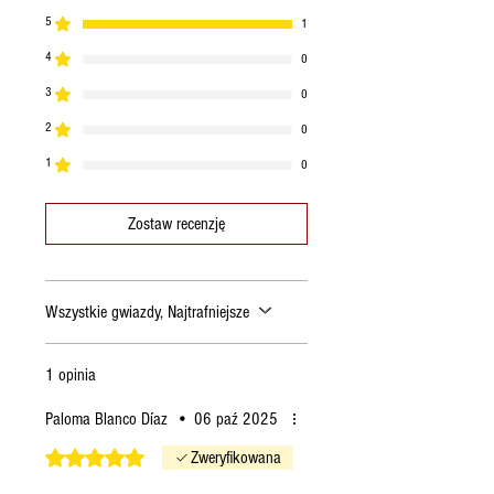
5
1
4
0
3
0
2
0
1
0
Zostaw recenzję
Wszystkie gwiazdy, Najtrafniejsze
1 opinia
Paloma Blanco Díaz
•
06 paź 2025
Oceniono na 5 z 5 gwiazdek.
Zweryfikowana