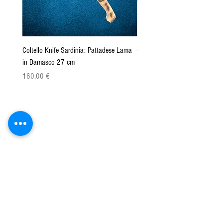
Coltello Knife Sardinia: Pattadese Lama
Coltello Sardo "Knife Sardinia"
in Damasco 27 cm
Pattada 27cm
Cena
Cena
160,00 €
149,00 €
Azienda Agricola San Paolo srls