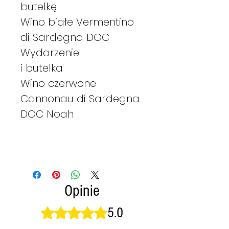
butelkę
Wino białe Vermentino
di Sardegna DOC
Wydarzenie
i butelka
Wino czerwone
Cannonau di Sardegna
DOC Noah
Opinie
5.0
Oceniono na 5 z 5 gwiazdek.