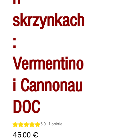
skrzynkach
:
Vermentino
i Cannonau
DOC
Ocena to 5.0 na pięć gwiazdek na podstawie 1 recenzji
5.0 | 1 opinia
Cena
45,00 €