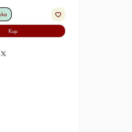
yka
Kup