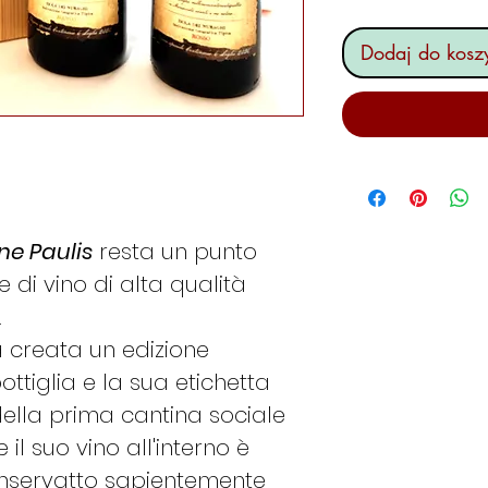
Dodaj do kosz
ine Paulis
resta un punto
 di vino di alta qualità
.
a creata un edizione
ottiglia e la sua etichetta
della prima cantina sociale
l suo vino all'interno è
onservatto sapientemente