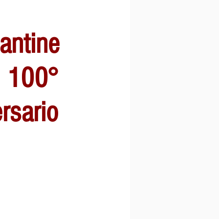
antine
: 100°
rsario
a