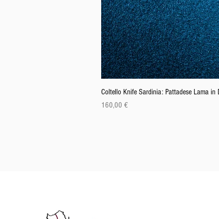
Coltello Knife Sardinia: Pattadese Lama i
Cena
160,00 €