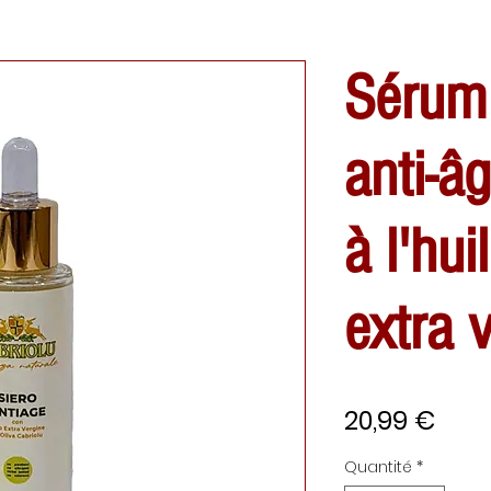
Sérum
anti-â
à l'hui
extra 
Prix
20,99 €
Quantité
*