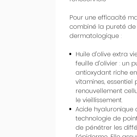
Pour une efficacité m
combiné la pureté de l
dermatologique :
Huile d'olive extra v
feuille d'olivier : u
antioxydant riche e
vitamines, essentiel 
renouvellement cellul
le vieillissement.
Acide hyaluronique 
technologie de poin
de pénétrer les dif
l’épiderme. Elle ass