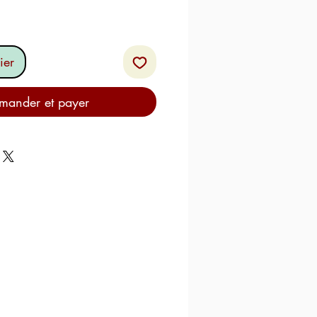
ier
ander et payer