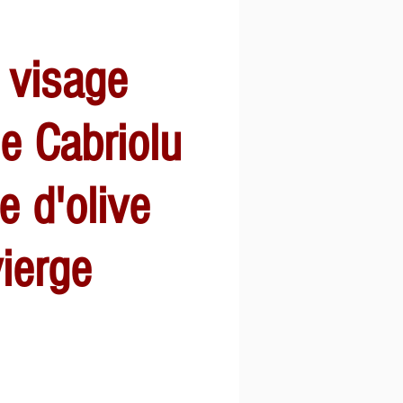
 visage
ge Cabriolu
le d'olive
vierge