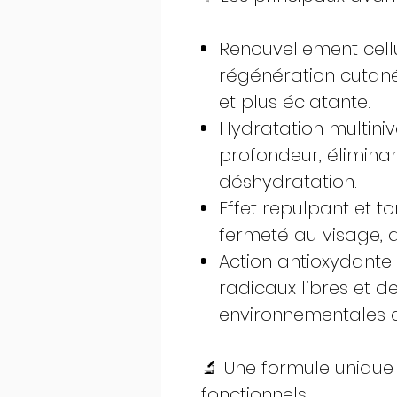
Renouvellement cellu
régénération cutan
et plus éclatante.
Hydratation multinive
profondeur, éliminan
déshydratation.
Effet repulpant et to
fermeté au visage, a
Action antioxydante
radicaux libres et d
environnementales q
🔬 Une formule unique :
fonctionnels