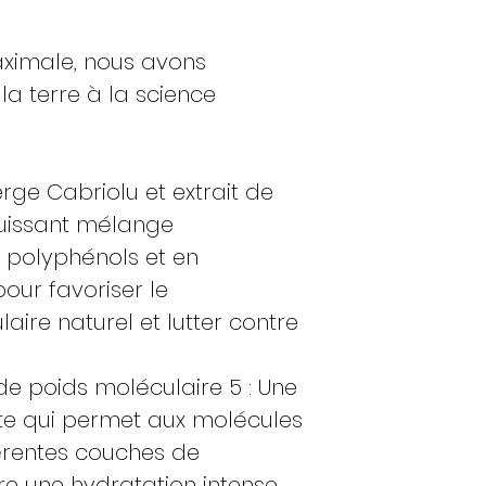
aximale, nous avons
a terre à la science
ierge Cabriolu et extrait de
n puissant mélange
n polyphénols et en
pour favoriser le
aire naturel et lutter contre
de poids moléculaire 5 : Une
te qui permet aux molécules
férentes couches de
ure une hydratation intense,