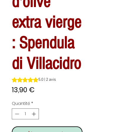
d'olive
extra vierge
: Spendula
di Villacidro
La note est de 5.0 sur cinq étoiles selon 2 avis
5.0 | 2 avis
Prix
13,90 €
Quantité
*