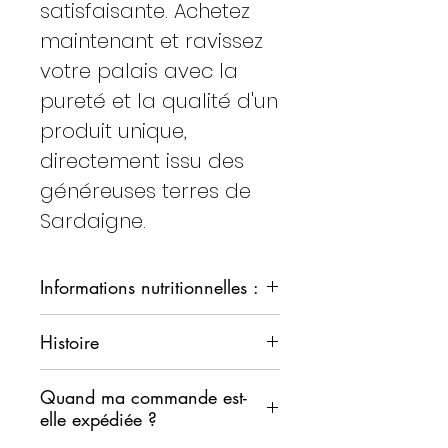
satisfaisante. Achetez
maintenant et ravissez
votre palais avec la
pureté et la qualité d'un
produit unique,
directement issu des
généreuses terres de
Sardaigne.
Informations nutritionnelles :
VALEURS
100
Histoire
NUTRITIONNELLES
ml
Cette huile tire son nom de la
PAR
Quand ma commande est-
célèbre cascade de
elle expédiée ?
Villacidro
Sa Spendula
VALEUR
824