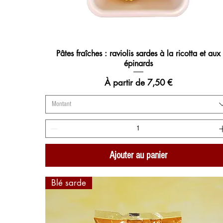
Pâtes fraîches : raviolis sardes à la ricotta et aux
Aperçu rapide
épinards
Prix promotionnel
À partir de
7,50 €
Montant
Ajouter au panier
Blé sarde