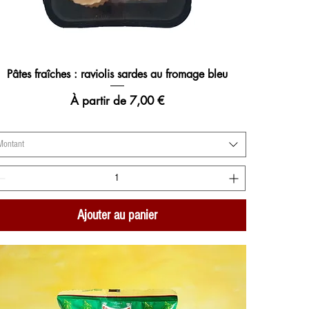
Pâtes fraîches : raviolis sardes au fromage bleu
Aperçu rapide
Prix promotionnel
À partir de
7,00 €
Montant
Ajouter au panier