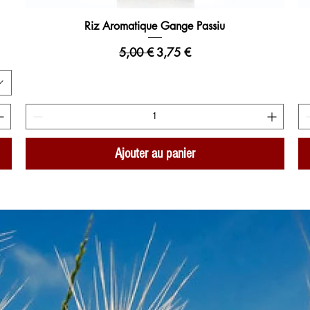
Riz Aromatique Gange Passiu
Aperçu rapide
Prix original
Prix promotionnel
5,00 €
3,75 €
Ajouter au panier