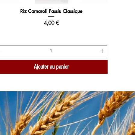
Riz Carnaroli Passiu Classique
Aperçu rapide
Prix
4,00 €
Ajouter au panier