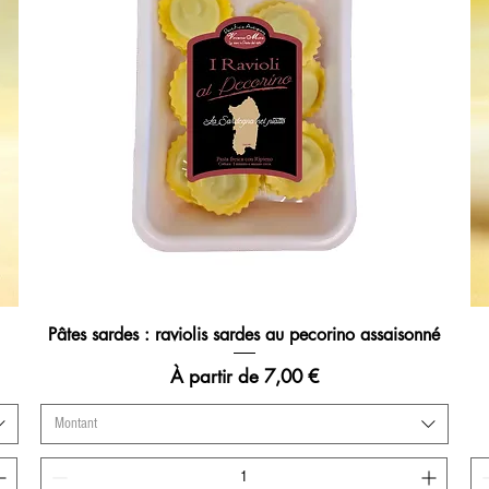
Pâtes sardes : raviolis sardes au pecorino assaisonné
Aperçu rapide
Prix promotionnel
À partir de
7,00 €
Montant