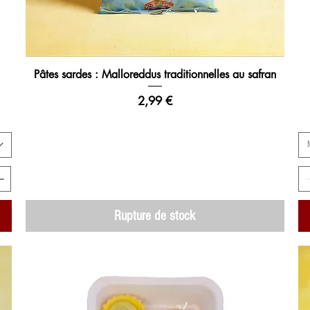
Pâtes sardes : Malloreddus traditionnelles au safran
Aperçu rapide
Prix
2,99 €
Rupture de stock