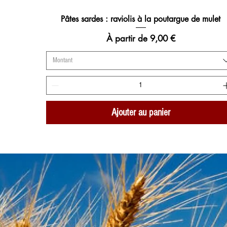
Pâtes sardes : raviolis à la poutargue de mulet
Aperçu rapide
Prix promotionnel
À partir de
9,00 €
Montant
Ajouter au panier