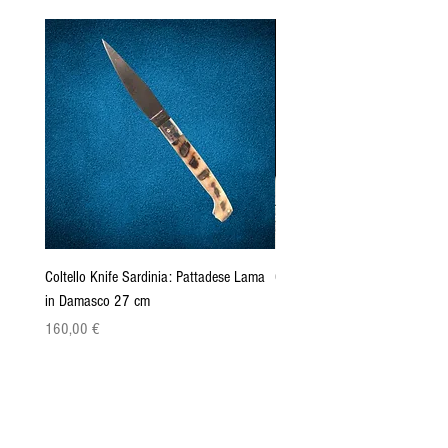
Coltello Knife Sardinia: Pattadese Lama
Coltello Sardo "Knife Sardinia"
in Damasco 27 cm
Pattada 27cm
Precio
Precio
160,00 €
149,00 €