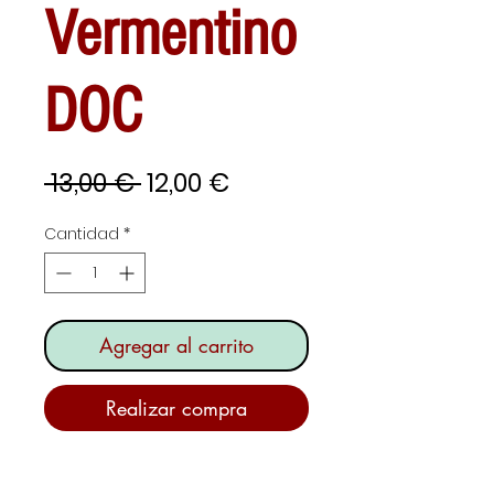
Vermentino
DOC
Precio
Precio
 13,00 € 
12,00 €
de
Cantidad
*
oferta
Agregar al carrito
Realizar compra