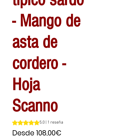
- Mango de
asta de
cordero -
Hoja
Scanno
Según 1 reseña, la calificación es de 5.0 de 5 estrellas
5.0 | 1 reseña
Precio
Desde
108,00€