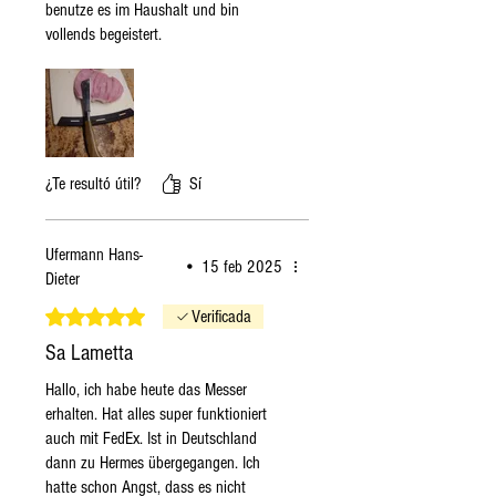
benutze es im Haushalt und bin
si hago el pedido
Martes
, el
vollends begeistert.
pedido se envía el martes si
los productos están
disponibles, en caso
contrario el lunes siguiente.
Estas indicaciones son
generales, en invierno, si el
¿Te resultó útil?
Sí
producto está disponible o no
es perecedero, el pedido será
Ufermann Hans-
enviado lo antes posible.
•
15 feb 2025
Dieter
Obtuvo 5 de 5 estrellas.
Verificada
Sa Lametta
Hallo, ich habe heute das Messer
erhalten. Hat alles super funktioniert
auch mit FedEx. Ist in Deutschland
dann zu Hermes übergegangen. Ich
hatte schon Angst, dass es nicht