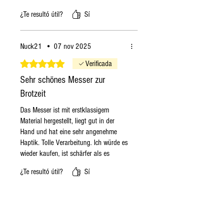
funktionieren würde. Das Wetter sieht
¿Te resultó útil?
Sí
sehr gut aus. Es ist einfach gearbeitet
aber stilvoll. Die Klinge ist sehr, sehr
scharf. Ich sammle Messer und habe
Nuck21
•
07 nov 2025
eine solche Schärfe bisher noch nicht
bekommen. Ganz klasse. In den
Obtuvo 5 de 5 estrellas.
Verificada
nächsten Tagen wird sich entscheiden,
Sehr schönes Messer zur
wie es beim Speisen ist.
Brotzeit
Das Messer ist mit erstklassigem
Material hergestellt, liegt gut in der
Hand und hat eine sehr angenehme
Haptik. Tolle Verarbeitung. Ich würde es
wieder kaufen, ist schärfer als es
aussieht-ACHTUNG- klare
¿Te resultó útil?
Sí
Kaufempfehlung. Grazie mille.