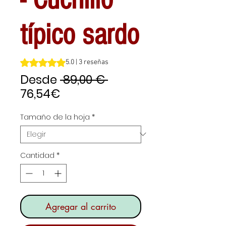
típico sardo
Según 3 reseñas, la calificación es de 5.0 de 5 estrellas
5.0 | 3 reseñas
Precio
Desde
 89,00 € 
Precio
76,54€
de
Tamaño de la hoja
*
oferta
Cantidad
*
Agregar al carrito