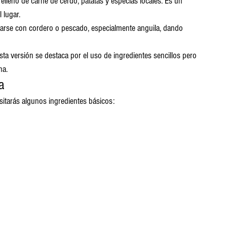
relleno de carne de cerdo, patatas y especias locales. Es un 
 lugar.
enarse con cordero o pescado, especialmente anguila, dando 
ta versión se destaca por el uso de ingredientes sencillos pero 
na.
a
sitarás algunos ingredientes básicos: