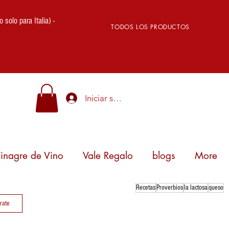
lo para Italia) -
TODOS LOS PRODUCTOS
Iniciar sesión
inagre de Vino
Vale Regalo
blogs
More
Recetas
Proverbios
la lactosa
queso
trate