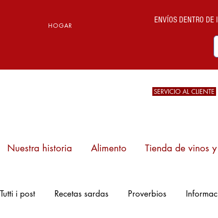
ENVÍOS DENTRO DE IT
HOGAR
SERVICIO AL CLIENTE
Nuestra historia
Alimento
Tienda de vinos y 
Casizolu, un
Tutti i post
Recetas sardas
Proverbios
Informac
queso de leche de
vaca de cuajada