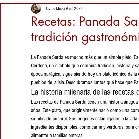
estirada típico de
22 may 2025
Davide Mocci
9 oct 2024
Cerdeña
Intolerancia a la
Recetas: Panada Sar
lactosa: ¿qué
queso elegir?
tradición gastronóm
5 mar 2025
RECETA: Arroz
del Ganges con
La Panada Sarda es mucho más que un simple plato. Es u
Pecorino Sardo y
Cerdeña, un símbolo que combina tradición, historia y sab
Azafrán de San
época nurágica, sigue siendo hoy un plato icónico de la 
5 feb 2025
Gavino, un
pueblos de la isla. Descubramos juntos qué hace que Pa
encuentro de
La historia milenaria de las recetas
sabores
Las recetas de Panada Sarda tienen una historia antigua
años. Este plato, que originalmente nació como una comid
significado cultural. Sus orígenes están ligados a la vida
ingredientes disponibles, como carne y verduras, para 
alimentar a familias enteras.