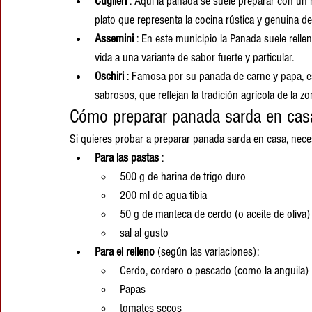
Cuglieri
 : Aquí la panada se suele preparar con un 
plato que representa la cocina rústica y genuina del
Assemini
 : En este municipio la Panada suele rell
vida a una variante de sabor fuerte y particular.
Oschiri
 : Famosa por su panada de carne y papa, es
sabrosos, que reflejan la tradición agrícola de la zo
Cómo preparar panada sarda en cas
Si quieres probar a preparar panada sarda en casa, nece
Para las pastas
 :
500 g de harina de trigo duro
200 ml de agua tibia
50 g de manteca de cerdo (o aceite de oliva)
sal al gusto
Para el relleno
 (según las variaciones):
Cerdo, cordero o pescado (como la anguila)
Papas
tomates secos