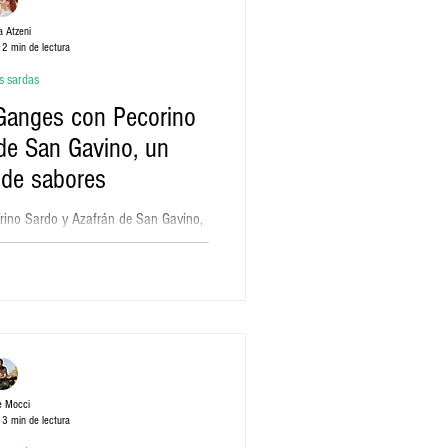
 Atzeni
2 min de lectura
s sardas
Ganges con Pecorino
de San Gavino, un
 de sabores
rino Sardo y Azafrán de San Gavino,
o de sabores
e Mocci
3 min de lectura