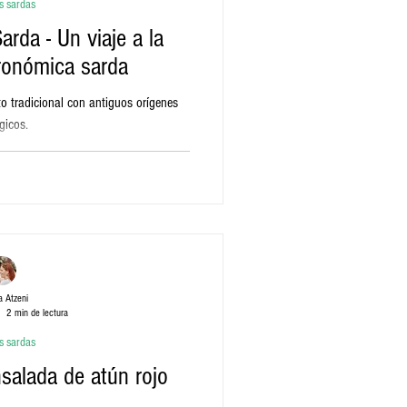
s sardas
rda - Un viaje a la
tronómica sarda
o tradicional con antiguos orígenes
gicos.
 Atzeni
2 min de lectura
s sardas
salada de atún rojo