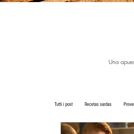
Una apuest
Tutti i post
Recetas sardas
Prove