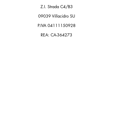
Z.I. Strada C4/B3
09039 Villacidro SU
P.IVA 04111150928
REA: CA-364273