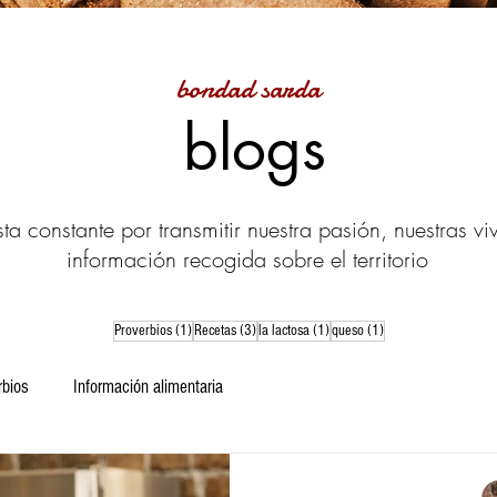
bondad sarda
blogs
a constante por transmitir nuestra pasión, nuestras vi
información recogida sobre el territorio
1 entrada
3 entradas
1 entrada
1 entrada
Proverbios
(1)
Recetas
(3)
la lactosa
(1)
queso
(1)
rbios
Información alimentaria