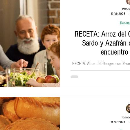
Pamela
5 feb 2025
Receta
RECETA: Arroz del 
Sardo y Azafrán 
encuentro
RECETA: Arroz del Ganges con Peco
un encuentr
David
9 oct 2024