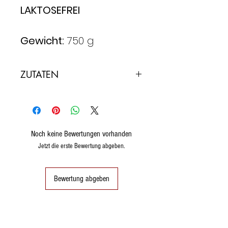
LAKTOSEFREI
Gewicht:
750 g
ZUTATEN
Weizenmehl, Zucker,
wasserfreie Butter* (20%),
Sultaninen (10%), kandierte
Orangenschalen (10%)
Noch keine Bewertungen vorhanden
(Orangenschalen,
Jetzt die erste Bewertung abgeben.
Glukosesirup, Fruktose,
Säureregulator: Zitronensäure),
Bewertung abgeben
Hühnereier (4,5%), Eigelb
(3,5%), natürliche Hefe
(Weizen), Zitrusfaser, Dextrose,
Salz, Emulgator: Mono- und