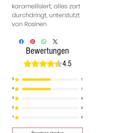
karamellisiert, alles zart
durchdringt, unterstützt
von Rosinen.
Bewertungen
4.5
Mit 4,5 von 5 Sternen bewertet.
5
1
4
1
3
0
2
0
1
0