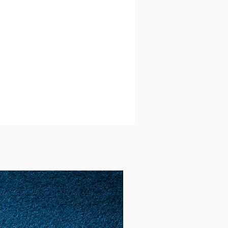
00g 72
g 3
g/100g 2
12,5
2