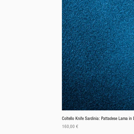
Coltello Knife Sardinia: Pattadese Lama i
Prezzo
160,00 €