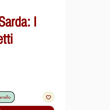
Sarda: I
tti
o
rrello