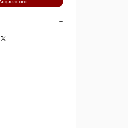
Acquista ora
00g
ione grano: Sardegna – Italia
 Sardegna – Italia
la di grano duro, acqua.
; Reg. 1169/2011: “Cereali
”
cce di soia, senape.
RA 12 MIN
NALI PER 100g DI
 1509
,63
turi g/100g 0,40