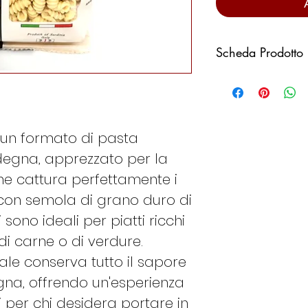
Scheda Prodotto
Confezione da 4
Paese di coltivaz
Paese di molitura:
INGREDIENTI Semo
 un formato di pasta
ALLERGENI Grano 
rdegna, apprezzato per la
contenenti glutine
he cattura perfettamente i
Può contenere tra
 con semola di grano duro di
TEMPI DI COTTU
VALORI NUTRIZIO
i sono ideali per piatti ricchi
PRODOTTO
di carne o di verdure.
Energia kJ/100g
le conserva tutto il sapore
kcal/100g 356
gna, offrendo un'esperienza
Grassi g/100g 1
ti per chi desidera portare in
– acidi grassi sa