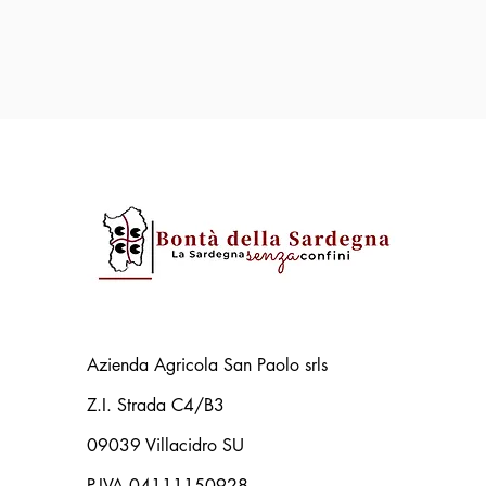
Azienda Agricola San Paolo srls
Z.I. Strada C4/B3
09039 Villacidro SU
P.IVA 04111150928