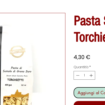
Pasta 
Torchie
Prezz
4,30 €
Quantità
*
Aggiungi al Ca