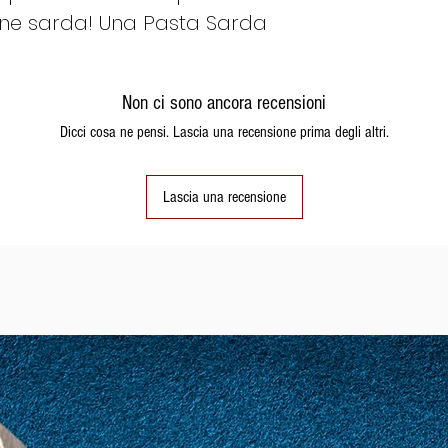
Carboidrati g/1
ione sarda! Una Pasta Sarda
– zuccheri g/100
Fibre alimentari 
Proteine g/100g 
Non ci sono ancora recensioni
Sale g/100g 0,0
Dicci cosa ne pensi. Lascia una recensione prima degli altri.
Lascia una recensione