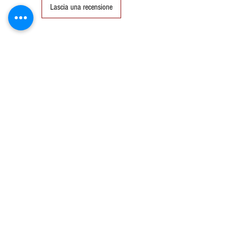
seguente schema:
Lascia una recensione
Se ordino il
Mercoledì
,
l'ordine viene spedito il
Lunedì seguente.
Se ordino il
Giovedì
, l'ordine
viene spedito il Lunedì
seguente.
Se ordino il
Venerdì
, l'ordine
viene spedito il Martedì
seguente.
Prodotti correlati
Se ordino il
Sabato
, l'ordine
viene spedito il Martedì
seguente.
Se ordino la
Domenica
,
l'ordine viene spedito il
Martedì seguente.
Se ordino il
Lunedì
, l'ordine
viene spedito il Martedì se i