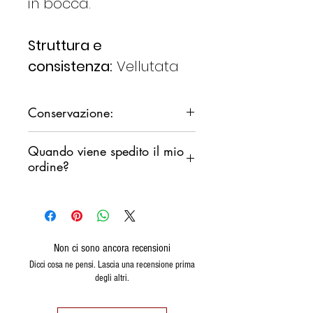
in bocca.
Struttura e
consistenza:
Vellutata
Conservazione:
Conservare a +4°C / +8°C
Quando viene spedito il mio
Dopo l'apertura consumare
ordine?
preferibilmente in 5gg
Per una conservazione +
Ci impegniamo a spedire il tuo
prolungata coprire la superficie
ordine il prima possibile,
con un sottile strato di olio di
non desideriamo però che i
semi.
prodotti rimangano fermi in un
Non ci sono ancora recensioni
magazzino di smistamento
Dicci cosa ne pensi. Lascia una recensione prima
degli altri.
durante il fine settimana.
Generalmente seguiremo il